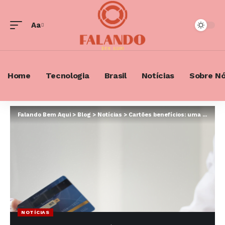
Aa
Font
Resizer
Home
Tecnologia
Brasil
Notícias
Sobre N
Falando Bem Aqui
>
Blog
>
Notícias
>
Cartões benefícios: uma revolução no mundo financeiro
NOTÍCIAS