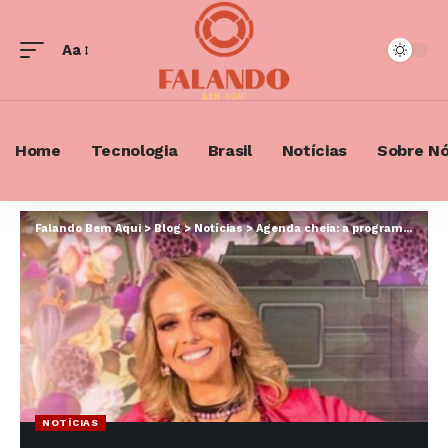
Aa
Font
Resizer
Home
Tecnologia
Brasil
Notícias
Sobre N
Falando Bem Aqui
>
Blog
>
Notícias
>
Agenda cheia: a programação de cultos da Igreja Renascer
NOTÍCIAS