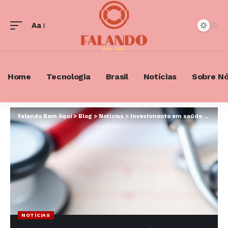
Aa
Font
Resizer
Home
Tecnologia
Brasil
Notícias
Sobre N
Falando Bem Aqui
>
Blog
>
Notícias
>
Investimento em saúde especializada: a importância da Hemodiálise para Minas Novas
NOTÍCIAS