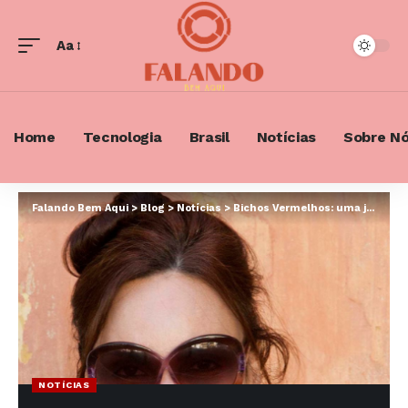
Aa
Font
Resizer
Home
Tecnologia
Brasil
Notícias
Sobre N
Falando Bem Aqui
>
Blog
>
Notícias
>
Bichos Vermelhos: uma jornada lúdica pela fauna brasileira em perigo
NOTÍCIAS