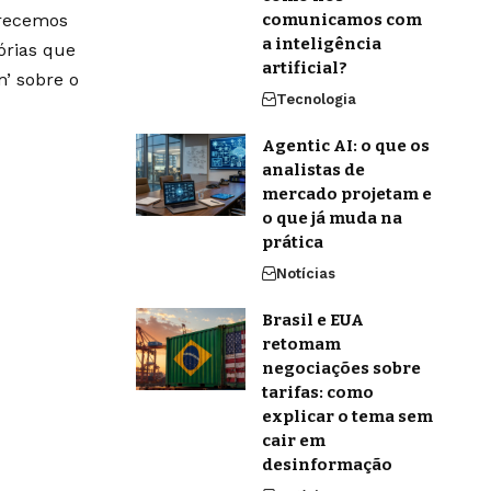
erecemos
comunicamos com
a inteligência
órias que
artificial?
’ sobre o
Tecnologia
Agentic AI: o que os
analistas de
mercado projetam e
o que já muda na
prática
Notícias
Brasil e EUA
retomam
negociações sobre
tarifas: como
explicar o tema sem
cair em
desinformação