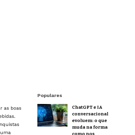
Populares
ChatGPT e IA
r as boas
conversacional
ebidas.
evoluem: o que
onquistas
muda na forma
m uma
como nos