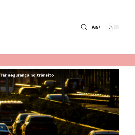
Aa
Font
Resizer
rar segurança no trânsito