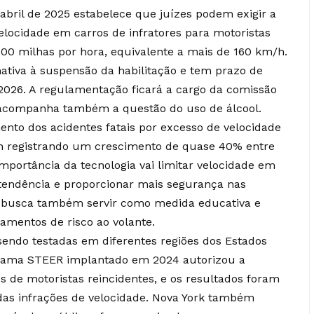
 abril de 2025 estabelece que juízes podem exigir a
 velocidade em carros de infratores para motoristas
00 milhas por hora, equivalente a mais de 160 km/h.
tiva à suspensão da habilitação e tem prazo de
2026. A regulamentação ficará a cargo da comissão
e acompanha também a questão do uso de álcool.
to dos acidentes fatais por excesso de velocidade
n registrando um crescimento de quase 40% entre
importância da tecnologia vai limitar velocidade em
a tendência e proporcionar mais segurança nas
ão busca também servir como medida educativa e
amentos de risco ao volante.
sendo testadas em diferentes regiões dos Estados
grama STEER implantado em 2024 autorizou a
s de motoristas reincidentes, e os resultados foram
a das infrações de velocidade. Nova York também