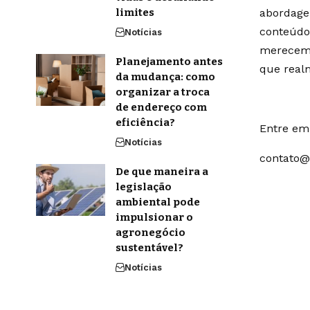
limites
abordage
conteúdo
Notícias
merecem 
Planejamento antes
que real
da mudança: como
organizar a troca
de endereço com
eficiência?
Entre em 
Notícias
contato@
De que maneira a
legislação
ambiental pode
impulsionar o
agronegócio
sustentável?
Notícias