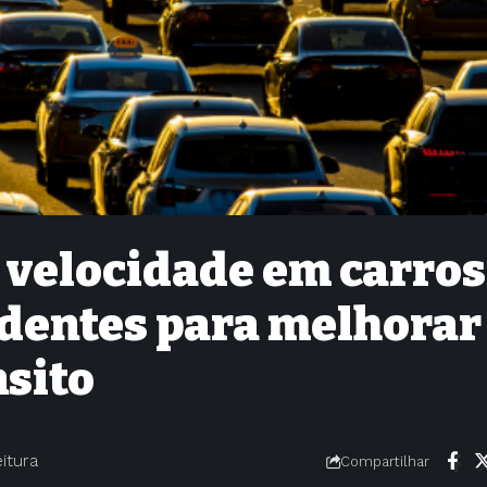
 velocidade em carros
identes para melhorar
nsito
eitura
Compartilhar