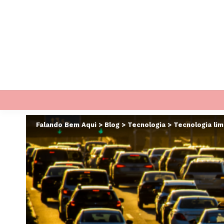
Falando Bem Aqui
>
Blog
>
Tecnologia
>
Tecnologia lim