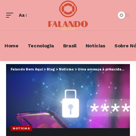
Aa
Font
Resizer
Home
Tecnologia
Brasil
Notícias
Sobre N
Falando Bem Aqui
>
Blog
>
Notícias
>
Uma ameaça à privacidade? Confira os principais dilemas éticos do uso da inteligência artificial
NOTÍCIAS